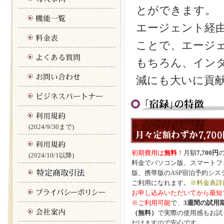
とができます。
エージェント経由
ことで、エージ
もちろん、イン
減にも大いに貢
(2024/9/30まで)
初期費用は
無料
！
月額
7,700円
(2024/10/1以降)
料金でパソコン版、スマートフ
版、携帯版のASP宿泊予約シス
ご利用になれます。
※料金表詳
お申し込みいただいてから最短
※ご利用可能
で、
3週間の試用
（無料）
で実際の使用感もお試
だけますので安心です。