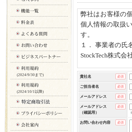
弊社はお客様の
個人情報の取扱
す。
１． 事業者の氏
StockTech株式会
２． 個人情報保
(2024/9/30まで)
貴社名
必須
経営戦略部 戒
ご担当者名
必須
(2024/10/1以降)
〒150-0013
メールアドレス
必須
東京都渋谷区恵比寿1
メールアドレス
必須
（確認用）
恵比寿ビジネスタ
お問い合わせ内容
必須
TEL：050-5835-25