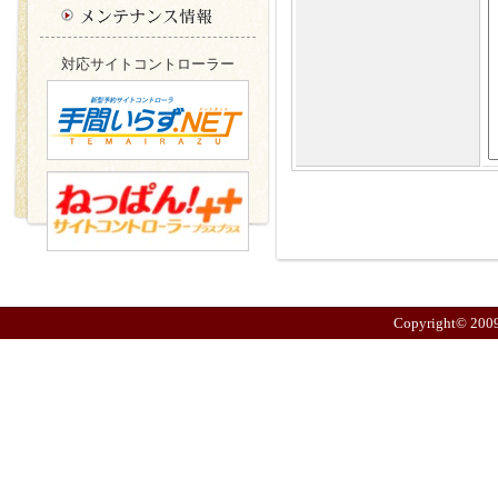
３． 利用目的
対応サイトコントローラー
お問い合わせに
４． 個人情報の
法令の規程によ
に必要な場合、
めに特に必要が
Copyright© 2009
の同意を得ず第
第三者に提供す
情報の項目等を
５． 個人情報の